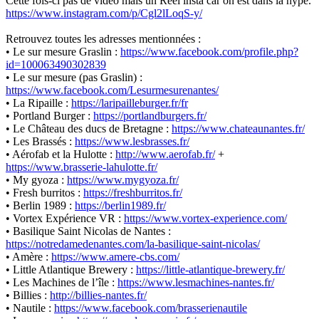
Cette fois-ci pas de vidéo mais un Réel insta car on est dans la hype.
https://www.instagram.com/p/Cgl2lLoqS-y/
Retrouvez toutes les adresses mentionnées :
• Le sur mesure Graslin :
https://www.facebook.com/profile.php?
id=100063490302839
• Le sur mesure (pas Graslin) :
https://www.facebook.com/Lesurmesurenantes/
• La Ripaille :
https://laripailleburger.fr/fr
• Portland Burger :
https://portlandburgers.fr/
• Le Château des ducs de Bretagne :
https://www.chateaunantes.fr/
• Les Brassés :
https://www.lesbrasses.fr/
• Aérofab et la Hulotte :
http://www.aerofab.fr/
+
https://www.brasserie-lahulotte.fr/
• My gyoza :
https://www.mygyoza.fr/
• Fresh burritos :
https://freshburritos.fr/
• Berlin 1989 :
https://berlin1989.fr/
• Vortex Expérience VR :
https://www.vortex-experience.com/
• Basilique Saint Nicolas de Nantes :
https://notredamedenantes.com/la-basilique-saint-nicolas/
• Amère :
https://www.amere-cbs.com/
• Little Atlantique Brewery :
https://little-atlantique-brewery.fr/
• Les Machines de l’île :
https://www.lesmachines-nantes.fr/
• Billies :
http://billies-nantes.fr/
• Nautile :
https://www.facebook.com/brasserienautile