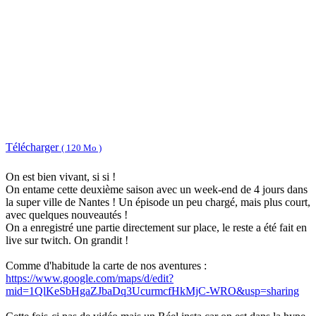
Télécharger
( 120 Mo )
On est bien vivant, si si !
On entame cette deuxième saison avec un week-end de 4 jours dans
la super ville de Nantes ! Un épisode un peu chargé, mais plus court,
avec quelques nouveautés !
On a enregistré une partie directement sur place, le reste a été fait en
live sur twitch. On grandit !
Comme d'habitude la carte de nos aventures :
https://www.google.com/maps/d/edit?
mid=1QlKeSbHgaZJbaDq3UcurmcfHkMjC-WRO&usp=sharing