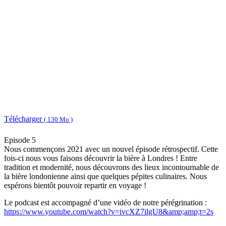
Télécharger
( 130 Mo )
Episode 5
Nous commençons 2021 avec un nouvel épisode rétrospectif. Cette
fois-ci nous vous faisons découvrir la bière à Londres ! Entre
tradition et modernité, nous découvrons des lieux incontournable de
la bière londonienne ainsi que quelques pépites culinaires. Nous
espérons bientôt pouvoir repartir en voyage !
Le podcast est accompagné d’une vidéo de notre pérégrination :
https://www.youtube.com/watch?v=ivcXZ7ilgU8&amp;amp;t=2s